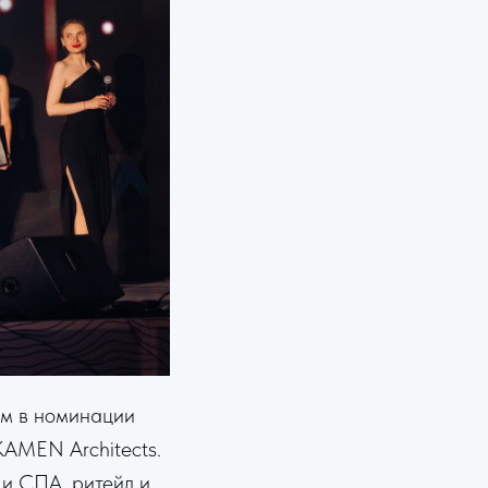
ем в номинации
KAMEN Architects.
 и СПА, ритейл и