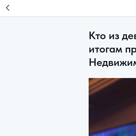
Кто из д
итогам п
Недвижим