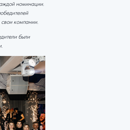
каждой номинации.
победителей
 свои компании.
едители были
.