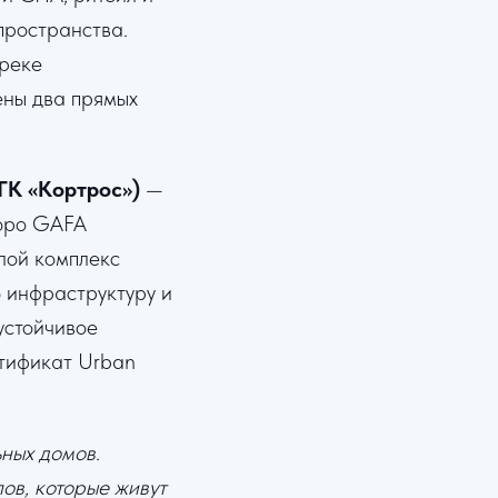
пространства.
 реке
ены два прямых
ГК «Кортрос»)
—
бюро GAFA
лой комплекс
ю инфраструктуру и
устойчивое
ртификат Urban
ных домов.
ов, которые живут