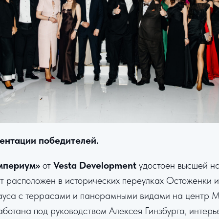
ентации победителей.
мпериум»
от
Vesta Development
удостоен высшей н
кт расположен в исторических переулках Остоженки 
хауса с террасами и панорамными видами на центр М
аботана под руководством Алексея Гинзбурга, интер