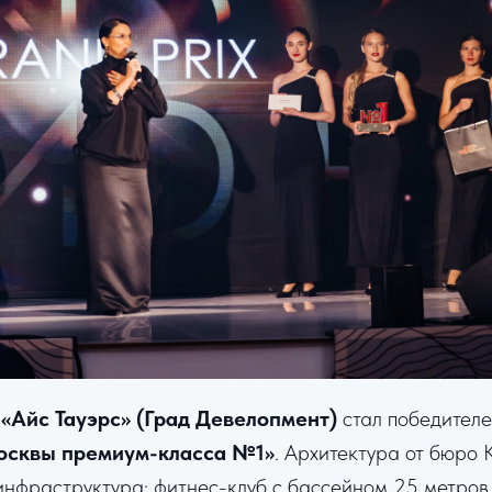
«Айс Тауэрс» (Град Девелопмент)
стал победител
осквы премиум-класса №1»
. Архитектура от бюро 
инфраструктура: фитнес-клуб с бассейном 25 метров