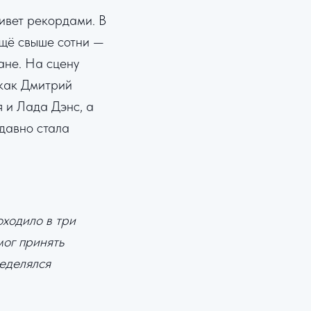
ивет рекордами. В
ещё свыше сотни —
ране. На сцену
 как Дмитрий
 и Лада Дэнс, а
давно стала
ходило в три
мог принять
еделялся