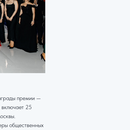
аграды премии —
и включает 25
осквы.
ьеры общественных