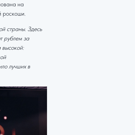
нована на
й роскоши.
ой страны. Здесь
т рублем за
 высокой:
ной
ло лучших в